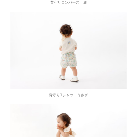
背守りロンパース 鹿
背守りTシャツ うさぎ