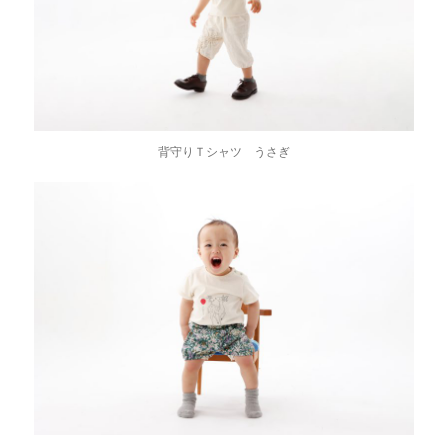
背守りＴシャツ うさぎ