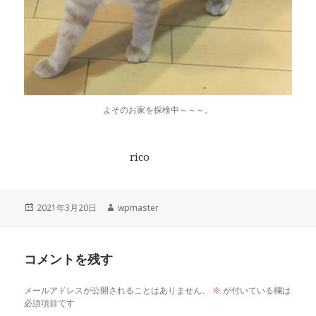
よそのお家を探検中～～～。
rico
投
作
2021年3月20日
wpmaster
稿
成
日:
者
コメントを残す
メールアドレスが公開されることはありません。
※
が付いている欄は
必須項目です