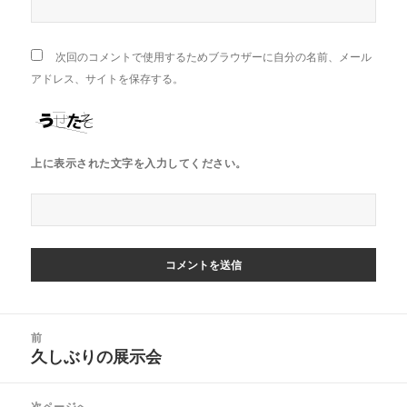
次回のコメントで使用するためブラウザーに自分の名前、メール
アドレス、サイトを保存する。
上に表示された文字を入力してください。
投
前
稿
久しぶりの展示会
前
ナ
の
ビ
投
次ページへ