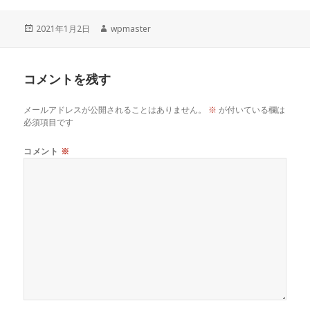
投
作
2021年1月2日
wpmaster
稿
成
日:
者
コメントを残す
メールアドレスが公開されることはありません。
※
が付いている欄は
必須項目です
コメント
※